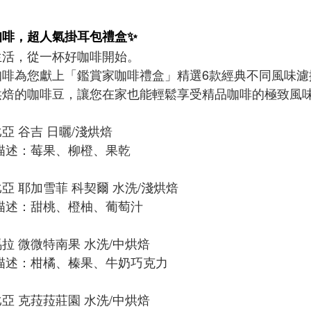
咖啡，超人氣掛耳包禮盒✨
生活，從一杯好咖啡開始。
咖啡為您獻上「鑑賞家咖啡禮盒」精選6款經典不同風味濾
烘焙的咖啡豆，讓您在家也能輕鬆享受精品咖啡的極致風
亞 谷吉 日曬/淺烘焙
描述：莓果、柳橙、果乾
亞 耶加雪菲 科契爾 水洗/淺烘焙
描述：甜桃、橙柚、葡萄汁
拉 微微特南果 水洗/中烘焙
描述：柑橘、榛果、牛奶巧克力
亞 克菈菈莊園 水洗/中烘焙