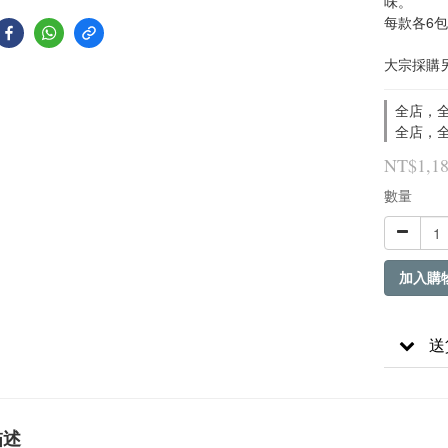
味。
每款各6包
大宗採購另有
全店，全
全店，全
NT$1,1
數量
加入購
送
描述