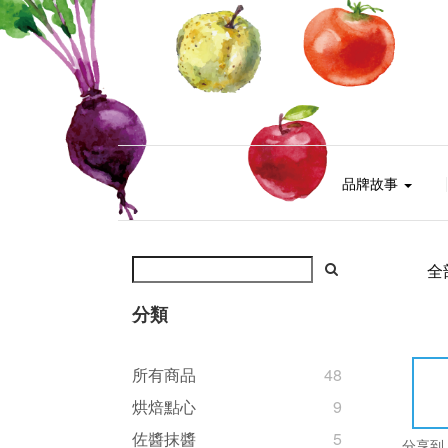
品牌故事
全
分類
所有商品
48
烘焙點心
9
佐醬抹醬
5
分享到