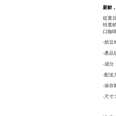
新鮮
從選
特選
口咖
-
烘豆
-
產品規
-
成分
-
配送
-
保存
-尺寸: