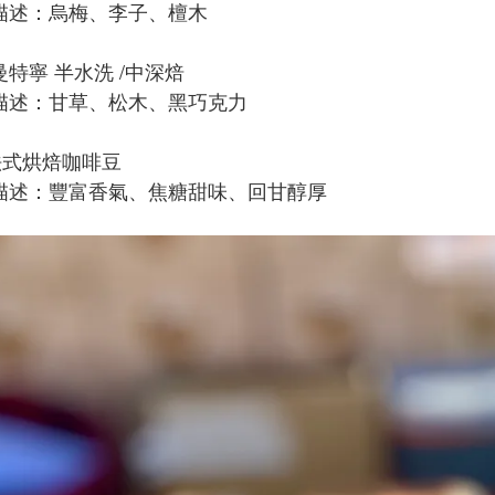
描述：烏梅、李子、檀木
曼特寧 半水洗 /中深焙
描述：甘草、松木、黑巧克力
 法式烘焙咖啡豆
描述：豐富香氣、焦糖甜味、回甘醇厚