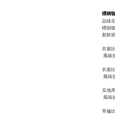
樸樹
品味
樸樹
新鮮
衣索比
風味
衣索比
風味
瓜地馬
風味
哥倫比