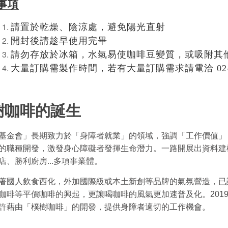
事項
請置於乾燥、陰涼處，避免陽光直射
開封後請趁早使用完畢
請勿存放於冰箱，水氣易使咖啡豆變質，或吸附其
大量訂購需製作時間，若有大量訂購需求請電洽 02-277
樹咖啡的誕生
基金會」長期致力於「身障者就業」的領域，強調「工作價值」
的職種開發，激發身心障礙者發揮生命潛力。一路開展出資料建
...
店、勝利廚房
多項事業體。
著國人飲食西化，外加國際級或本土新創等品牌的氣氛營造，已
咖啡等平價咖啡的興起，更讓喝咖啡的風氣更加速普及化。
201
許藉由「樸樹咖啡」的開發，提供身障者適切的工作機會。