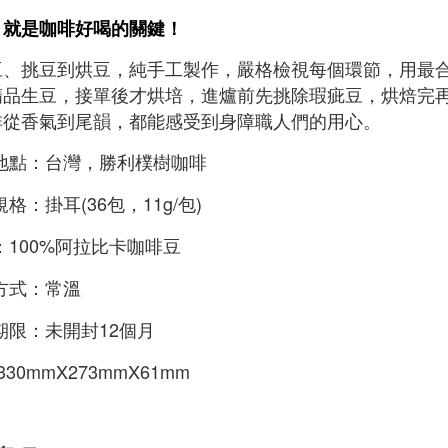
，就是咖啡好喝的關鍵！
豆、挑豆到烘豆，純手工製作，嚴格檢視每個環節，用最
精品生豆，接單後才烘培，進爐前先挑除瑕疵豆，烘焙完
啡從香氣到尾韻，都能感受到身障職人們的用心。
地點：台灣，勝利樸樹咖啡
格：掛耳(36包，11g/包)
：100%阿拉比卡咖啡豆
方式：常溫
期限：未開封12個月
330mmX273mmX61mm