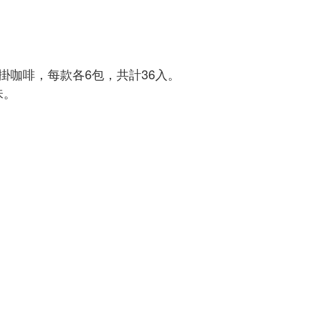
掛咖啡，每款各6包，共計36入。
味。