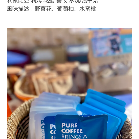
風味描述：
野薑花、葡萄柚、水蜜桃