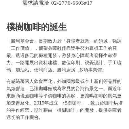
需求請電洽 02-2776-6603#17
樸樹咖啡的誕生
「勝利基金會」長期致力於「身障者就業」的領域，強調
「工作價值」，期望身障夥伴靠雙手努力贏得工作的尊
嚴。透過多元的職種開發，激發身心障礙者發揮生命潛
力。一路開展出資料建檔、數位印刷、視覺設計、手工琉
...
璃、加油站、便利商店、勝利廚房
多項事業體。
有感隨著國人飲食西化，外加國際級或本土新創等品牌的
氣氛營造，已讓咖啡館成為常見的台灣街景之一。而近年
來超商現煮咖啡等平價咖啡的興起，更讓喝咖啡的風氣更
加速普及化。
2019
年成立「樸樹咖啡」，致力於咖啡烘培
的手作經營，期許藉由「樸樹咖啡」的開發，提供身障者
適切的工作機會。