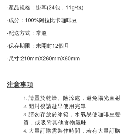
-
產品規格：掛耳(24包，11g/包)
-
成分：100%阿拉比卡咖啡豆
-
配送方式：常溫
-
保存期限：未開封12個月
-尺寸:210mmX260mmX60mm
注意事項
請置於乾燥、陰涼處，避免陽光直射
開封後請趁早使用完畢
請勿存放於冰箱，水氣易使咖啡豆變
質，或吸附其他食物氣味
大量訂購需製作時間，若有大量訂購