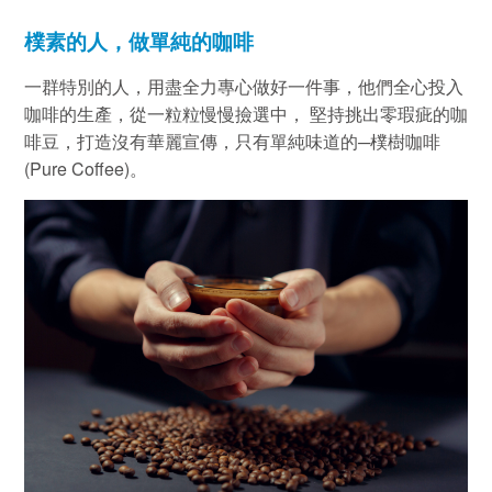
樸素的人，做單純的咖啡
一群特別的人，用盡全力專心做好一件事，他們全心投入
咖啡的生產，從一粒粒慢慢撿選中， 堅持挑出零瑕疵的咖
啡豆，打造沒有華麗宣傳，只有單純味道的─樸樹咖啡
(Pure Coffee)
。