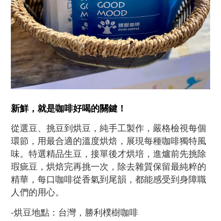
新鮮，就是咖啡好喝的關鍵！
從選豆、挑豆到烘豆，純手工製作，嚴格檢視每個
環節，用最合適的溫度烘焙，展現每種咖啡獨特風
味。特選精品生豆，接單後才烘培，進爐前先挑除
瑕疵豆，烘焙完再挑一次，除去雜質保留最純粹的
精華，每口咖啡從香氣到尾韻，都能感受到身障職
人們的用心。
-
烘豆地點：台灣，勝利樸樹咖啡