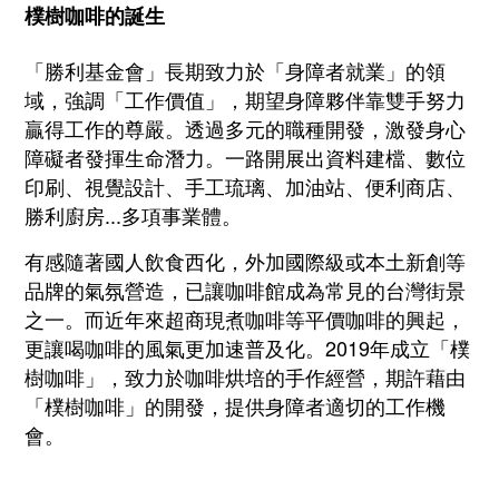
樸樹咖啡的誕生
「勝利基金會」長期致力於「身障者就業」的領
域，強調「工作價值」，期望身障夥伴靠雙手努力
贏得工作的尊嚴。透過多元的職種開發，激發身心
障礙者發揮生命潛力。一路開展出資料建檔、數位
印刷、視覺設計、手工琉璃、加油站、便利商店、
勝利廚房
...
多項事業體。
有感隨著國人飲食西化，外加國際級或本土新創等
品牌的氣氛營造，已讓咖啡館成為常見的台灣街景
之一。而近年來超商現煮咖啡等平價咖啡的興起，
更讓喝咖啡的風氣更加速普及化。
2019
年成立「樸
樹咖啡」，致力於咖啡烘培的手作經營，期許藉由
「樸樹咖啡」的開發，提供身障者適切的工作機
會。