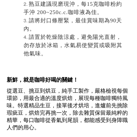
熟豆建議現磨現沖，每15克咖啡粉約
手沖 200~250c.c.咖啡液為佳。
請將封口條壓緊，最佳賞味期為90天
內。
請置於乾燥陰涼處，避免陽光直射，
勿存放於冰箱，水氣易使變質或吸附其
他氣味。
新鮮，就是咖啡好喝的關鍵！
從選豆、挑豆到烘豆，純手工製作，嚴格檢視每個
環節，用最合適的溫度烘焙，展現每種咖啡獨特風
味。特選精品生豆，接單後才烘培，進爐前先挑除
瑕疵豆，烘焙完再挑一次，除去雜質保留最純粹的
精華，每口咖啡從香氣到尾韻，都能感受到身障職
人們的用心。