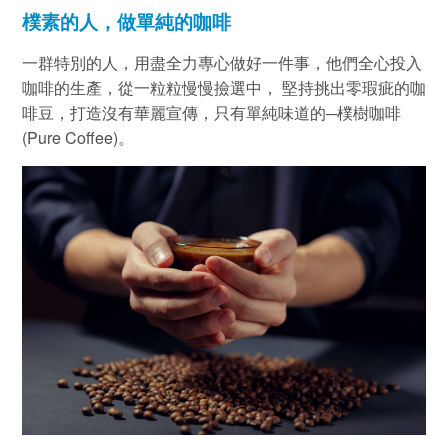
樸素的人，做單純的咖啡
一群特別的人，用盡全力專心做好一件事，他們全心投入
咖啡的生產，從一粒粒慢慢撿選中， 堅持挑出零瑕疵的咖
啡豆，打造沒有華麗宣傳，只有單純味道的─樸樹咖啡
(Pure Coffee)
。