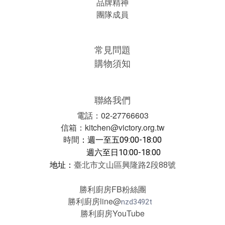
品牌精神
團隊成員
常見問題
購物須知
聯絡我們
電話：02-27766603
信箱：kitchen@victory.org.tw
時間
：
週一至五09:00-18:00
週六至日10:00-18:00
地址：
臺北市文山區興隆路2段88號
勝利廚房FB粉絲團
勝利廚房line@
nzd3492t
勝利廚房YouTube