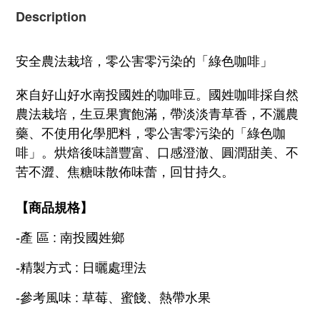
Description
安全農法栽培，零公害零污染的「綠色咖啡」
來自好山好水南投國姓的咖啡豆。國姓咖啡採自然
農法栽培，生豆果實飽滿，帶淡淡青草香，不灑農
藥、不使用化學肥料，零公害零污染的「綠色咖
啡」。烘焙後味譜豐富、口感澄澈、圓潤甜美、不
苦不澀、焦糖味散佈味蕾，回甘持久。
【商品規格】
-產 區 :
南投國姓鄉
-精製方式 : 日曬處理法
-
參考風味 : 草莓、蜜餞、熱帶水果