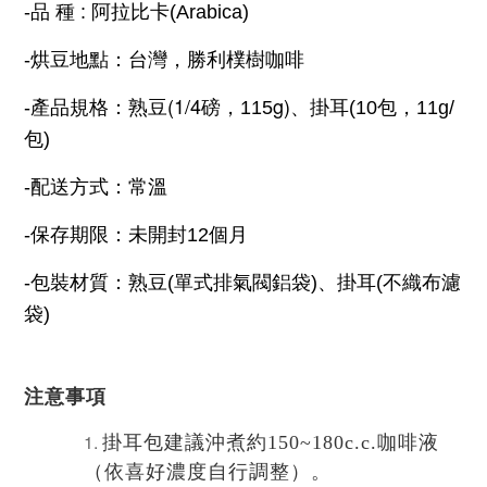
-品 種
: 阿拉比卡(Arabica)
-
烘豆地點：台灣，勝利樸樹咖啡
(1/4
g)
-
產品規格：熟豆
磅，115
、
掛
耳
(10
包，
11g/
包
)
-
配送方式：常溫
-
保存期限：未開封12個月
-包裝材質
：熟豆(單式排氣閥鋁袋
)、
掛
耳(不織布濾
袋)
注意事項
掛耳包建議沖煮約150~180c.c.咖啡液
（依喜好濃度自行調整）。