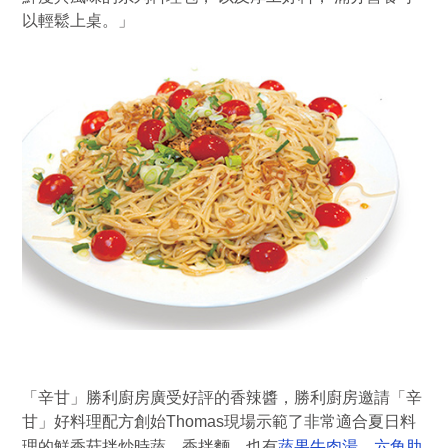
以輕鬆上桌。」
「辛甘」勝利廚房廣受好評的香辣醬，勝利廚房邀請「辛
甘」好料理配方創始Thomas現場示範了非常適合夏日料
蔬果牛肉湯
六角肋
理的鮮香菇拌炒時蔬、香拌麵、也有
、