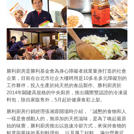
勝利廚房是勝利基金會為身心障礙者就業量身打造的社會
企業，目前在台北市社企大樓聘用是10多名多元障礙別的
工作夥伴，投入生產於純天然的食品製作。勝利廚房於
2014年闢建高規格的中央廚房，推出國際雙認證的冷凍湯
料包，除自家販售外，5月起於健康食彩上架。
勝利廚房行銷經理張湘蓉開場時介紹，「誠懇的食物和人
一樣是會感動人的，無添加的天然滋味，是為了喚起最原
始的味覺，勝利廚房推出以急速冷卻方式，來保持食物的
鮮度與風味的系列料理包， 以及厚工好料， 滿分營養可