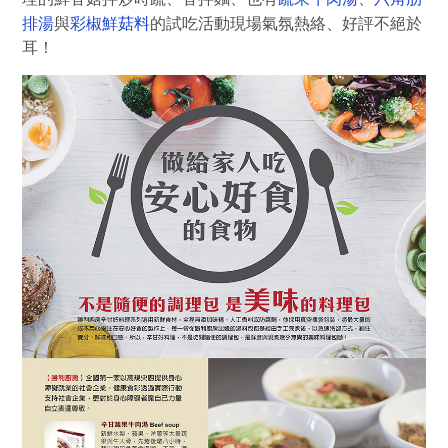
排湯
彩椒鮮菇料
與
的試吃活動現場氣氛熱絡、好評不絕於
耳！