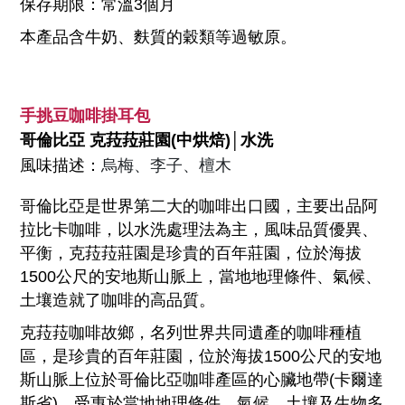
保存期限：常溫3個月
本產品含牛奶、麩質的穀類等過敏原。
手挑豆咖啡掛耳包
哥倫比亞 克菈菈莊園
(中烘焙)│水洗
烏梅、李子、檀木
風味描述：
哥倫比亞是世界第二大的咖啡出口國，主要出品阿
拉比卡咖啡，以水洗處理法為主，風味品質優異、
平衡，克菈菈莊園是珍貴的百年莊園，位於海拔
1500公尺的安地斯山脈上，當地地理條件、氣候、
土壤造就了咖啡的高品質。
克菈菈咖啡故鄉，名列世界共同遺產的咖啡種植
區，是珍貴的百年莊園，位於海拔1500公尺的安地
斯山脈上位於哥倫比亞咖啡產區的心臟地帶(卡爾達
斯省)，受惠於當地地理條件、氣候、土壤及生物多