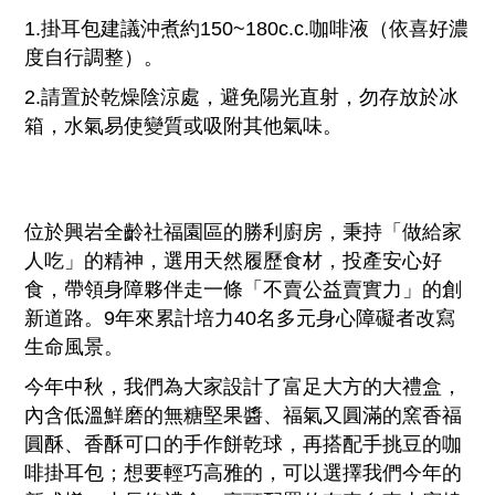
1.掛耳包建議沖煮約150~180c.c.咖啡液（依喜好濃
度自行調整）。
2.請置於乾燥陰涼處，避免陽光直射，勿存放於冰
箱，水氣易使變質或吸附其他氣味。
位於興岩全齡社福園區的勝利廚房，秉持「做給家
人吃」的精神，選用天然履歷食材，投產安心好
食，帶領身障夥伴走一條「不賣公益賣實力」的創
新道路。9年來累計培力40名多元身心障礙者改寫
生命風景。
今年中秋，我們為大家設計了富足大方的大禮盒，
內含低溫鮮磨的無糖堅果醬、福氣又圓滿的窯香福
圓酥、香酥可口的手作餅乾球，再搭配手挑豆的咖
啡掛耳包；想要輕巧高雅的，可以選擇我們今年的