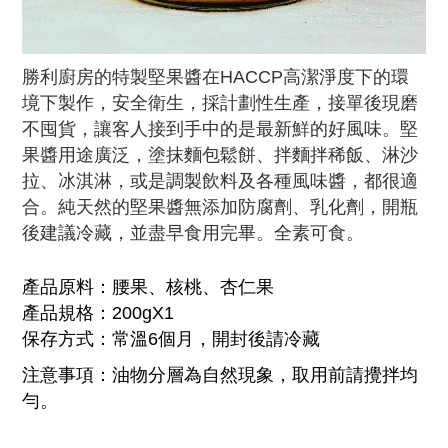
勝利廚房的特製堅果醬在HACCP高潔淨度下的環
境下製作，安全衛生，採計劃性生產，接單後現磨
不囤貨，讓客人接到手中的是最新鮮的好風味。堅
果醬用途廣泛，塗抹麵包鬆餅、拌麵拌稀飯、淋沙
拉、冰淇淋，或是調製飲料及各種風味醬，都很適
合。純天然的堅果醬無添加防腐劑、乳化劑，開瓶
後建議冷藏，並盡早食用完畢。全素可食。
產品原料：腰果、核桃、杏仁果
產
品規格：200gX1
保存方式：
常溫6個月，開封後請冷藏
注意事項：油物分層為自然現象，取用前請攪拌均
勻。