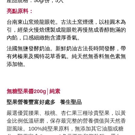
產品規格：50g/份，5入
亮點原料：
台南東山窯燒龍眼乾。古法土窯煙燻，以桂圓木為
引，經柴火慢焙燻製成龍眼乾再慢熬成香醇飽滿的
內餡，口感細緻飽含濃厚香氣。
法國無鹽發酵奶油。新鮮奶油古法長時間發酵，帶
有烤榛果及獨特花草香氣。純天然無香料無色素無
添加物。
無糖堅果醬
200g│純素
堅果營養豐富好處多 養生聖品
嚴選優質腰果、核桃、杏仁果三種珍貴堅果，以黃
金比例低溫研磨，保存最完整的營養價值與天然香
甜風味。100%純堅果原料，無添加其它油脂或糖