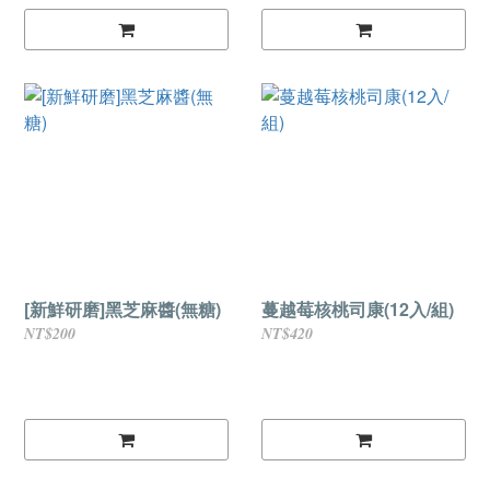
[新鮮研磨]黑芝麻醬(無糖)
蔓越莓核桃司康(12入/組)
NT$200
NT$420