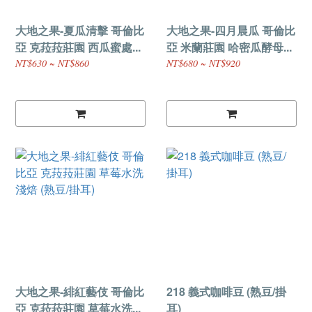
大地之果-夏瓜清擊 哥倫比
大地之果-四月晨瓜 哥倫比
亞 克菈菈莊園 西瓜蜜處...
亞 米蘭莊園 哈密瓜酵母...
NT$630 ~ NT$860
NT$680 ~ NT$920
大地之果-緋紅藝伎 哥倫比
218 義式咖啡豆 (熟豆/掛
亞 克菈菈莊園 草莓水洗...
耳)