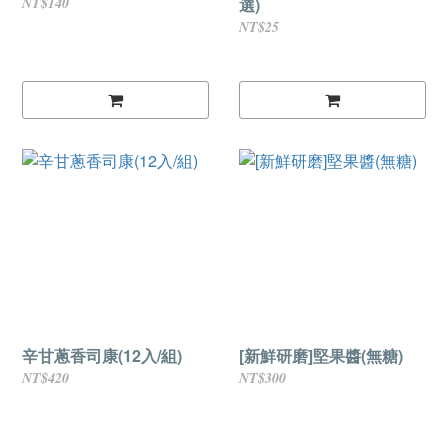
NT$140
選)
NT$25
辛甘蔥香司康(12入/組)
[新鮮研磨]堅果醬(無糖)
NT$420
NT$300