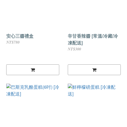
安心三醬禮盒
辛甘香辣醬 [常溫/冷藏/冷
NT$780
凍配送]
NT$300