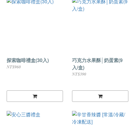
探索咖啡禮盒(30入)
巧克力水果酥│奶蛋素(9
NT$960
入/盒)
NT$390