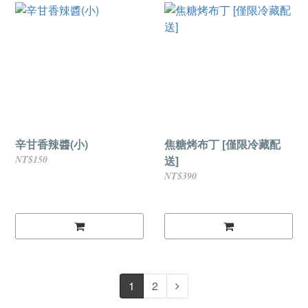
辛甘香辣醬(小)
焦糖烤布丁 [僅限冷藏配
NT$150
送]
NT$390
1
2