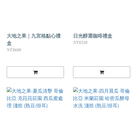
大地之果｜九宮格點心禮
日光醇選咖啡禮盒
盒
NT$520
NT$680