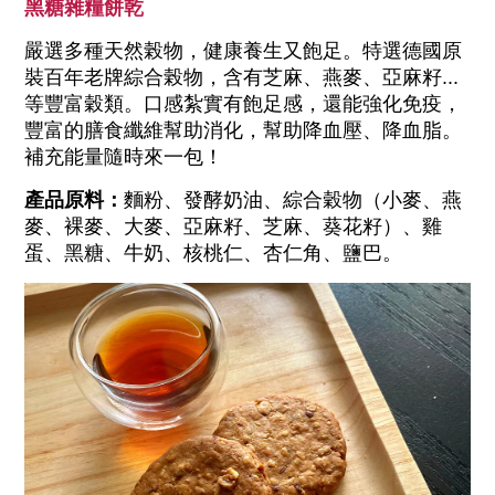
黑糖雜糧餅乾
嚴選多種天然榖物，健康養生又飽足。特選德國原
裝百年老牌綜合榖物，含有芝麻、燕麥、亞麻籽...
等豐富穀類。口感紮實有飽足感，還能強化免疫，
豐富的膳食纖維幫助消化，幫助降血壓、降血脂。
補充能量隨時來一包！
產品原料：
麵粉、發酵奶油、綜合穀物（小麥、燕
麥、裸麥、大麥、亞麻籽、芝麻、葵花籽）、雞
蛋、黑糖、牛奶、核桃仁、杏仁角、鹽巴。