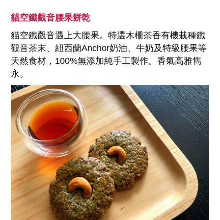
貓空鐵觀音腰果餅乾
貓空鐵觀音遇上大腰果。特選木柵茶香有機栽種鐵
觀音茶末、紐西蘭Anchor奶油、牛奶及特級腰果等
天然食材，100%無添加純手工製作。香氣高雅雋
永。