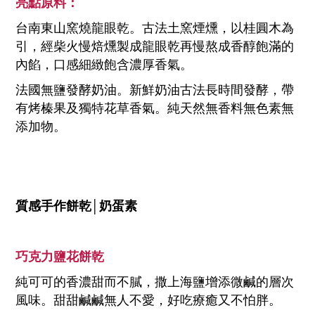
亮點原料：
台南東山窯燒龍眼乾。古法土窯煙燻，以桂圓木為
引，經柴火慢焙燻製成龍眼乾再慢熬成香醇飽滿的
內餡，口感細緻飽含濃厚香氣。
法國無鹽發酵奶油。新鮮奶油古法長時間發酵，帶
有烤榛果及獨特花草香氣。純天然無香料無色素無
添加物。
質感手作餅乾│奶蛋素
巧克力鹽花餅乾
純可可的香濃甜而不膩，撒上海鹽增添微鹹的層次
風味。甜甜鹹鹹無人不愛，好吃療癒又不怕胖。