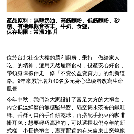
產品原料：
無鹽奶油、高筋麵粉、低筋麵粉、砂
糖、有機鐵觀音茶末、牛奶、食鹽。
保存期限：常溫3個月
位於台北社企大樓的勝利廚房，秉持「做給家人
吃」的精神，選用天然履歷食材，投產安心好食，
帶領身障夥伴走一條「不賣公益賣實力」的創新道
路。9年來累計培力40名多元身心障礙者改寫生命
風景。
今年中秋，我們為大家設計了富足大方的大禮盒，
內含低溫鮮磨的無糖堅果醬、貓空雋永茶香的鐵旺
酥、香酥可口的手作餅乾球，再搭配手挑豆的咖啡
掛耳包；想要輕巧高雅的，可以選擇我們今年的新
式樣：小長條禮盒，裏頭配置的有來自東山窯燒龍