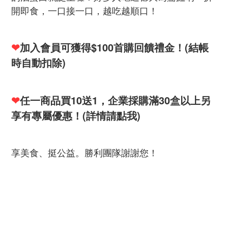
開即食，一口接一口，越吃越順口！
❤
加入會員可獲得
$100
首購回饋禮金！
(
結帳
時自動扣除
)
❤
任一商品買
10
送
1
，企業採購滿
30
盒以上另
享有專屬優惠！
(
詳情請點我
)
享美食、挺公益。勝利團隊謝謝您！