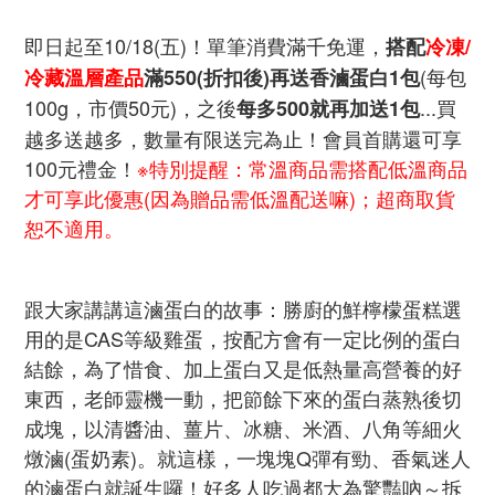
即日起至10/18(五)！單筆消費滿千免運，
搭配
冷凍/
(每包
冷藏溫層產品
滿550(折扣後)再送香滷蛋白1包
100g，市價50元)，之後
...買
每多500就再加送1包
越多送越多，數量有限送完為止！會員首購還可享
100元禮金！
※特別提醒：常溫商品需搭配低溫商品
才可享此優惠(因為贈品需低溫配送嘛)；超商取貨
恕
不適用。
跟大家講講這滷蛋白的故事：勝廚的鮮檸檬蛋糕選
用的是CAS等級雞蛋，按配方會有一定比例的蛋白
結餘，為了惜食、加上蛋白又是低熱量高營養的好
東西，老師靈機一動，把節餘下來的蛋白蒸熟後切
成塊，以清醬油、薑片、冰糖、米酒、八角等細火
燉滷(蛋奶素)。
就這樣，一塊塊Q彈有勁、香氣迷人
的滷蛋白就誕生囉！好多人吃過都大為驚豔吶～拆