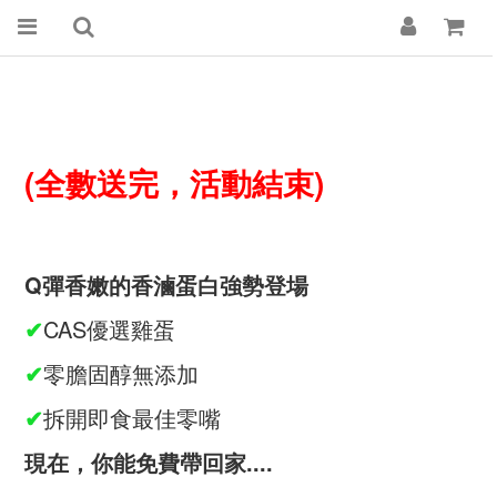
(全數送完，活動結束)
Q
彈香嫩的香滷蛋白強勢登場
✔
CAS優選雞蛋
✔
零膽固醇無添加
✔
拆開即食最佳零嘴
現在，你能免費帶回家
....